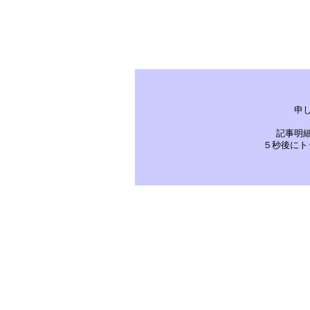
申
記事明
５秒後にト