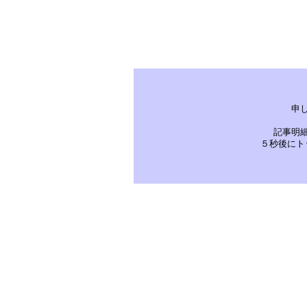
申
記事明
５秒後にト