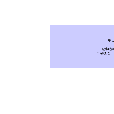
申
記事明
５秒後にト