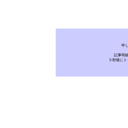
申
記事明
５秒後にト