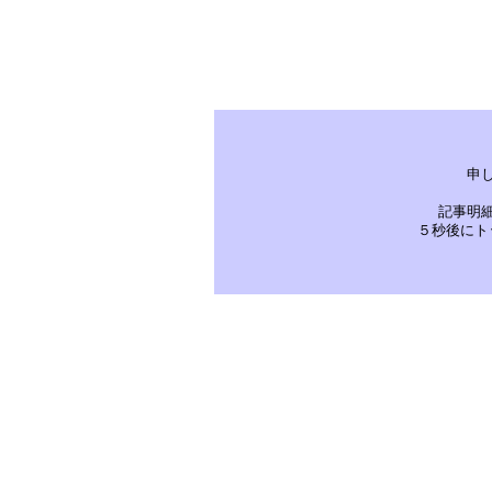
申
記事明
５秒後にト